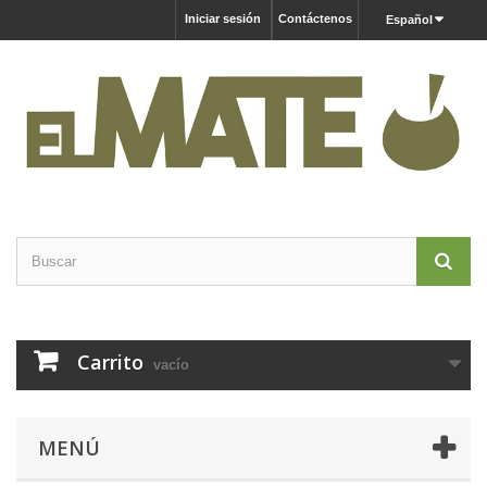
Iniciar sesión
Contáctenos
Español
Carrito
vacío
MENÚ