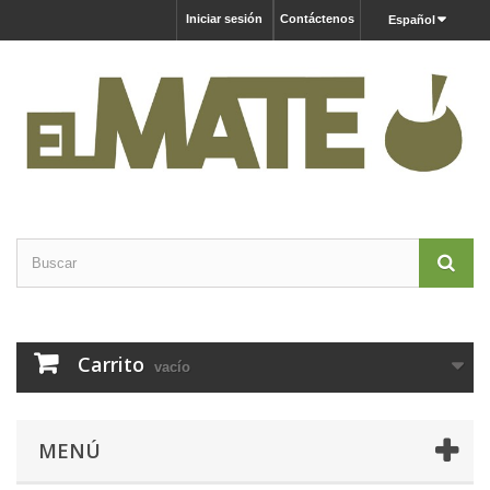
Iniciar sesión
Contáctenos
Español
Carrito
vacío
MENÚ