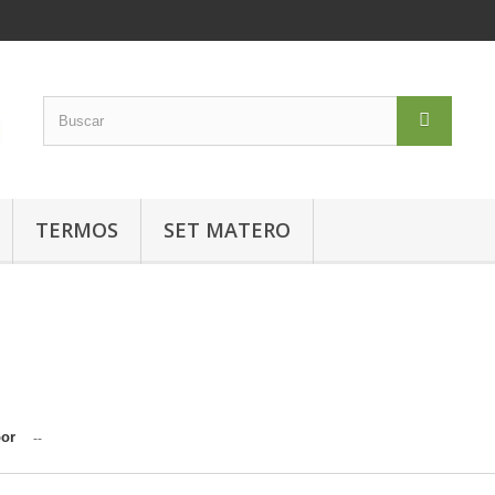
TERMOS
SET MATERO
S
por
--