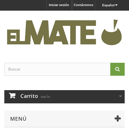
Iniciar sesión
Contáctenos
Español
Carrito
vacío
MENÚ