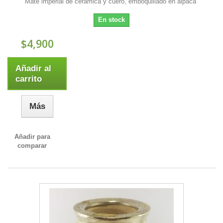
Mate imperial de ceramica y cuero, emboquillado en alpaca
En stock
$4,900
Añadir al
carrito
Más
Añadir para
comparar