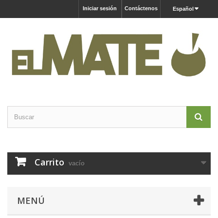
Iniciar sesión
Contáctenos
Español
Carrito
vacío
MENÚ